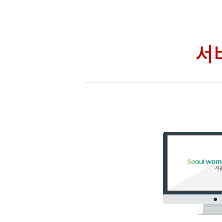
바
로
넘
에
어
러
서
가
페
기
이
메
지
뉴
A